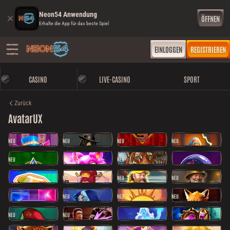
Neon54 Anwendung
ÖFFNEN
Erhalte die App für das beste Spiel
EINLOGGEN
REGISTRIEREN
CASINO
LIVE-CASINO
SPORT
Zurück
AvatarUX
NEU
NEU
NEU
NEU
NEU
NEU
NEU
NEU
NEU
NEU
NEU
NEU
NEU
NEU