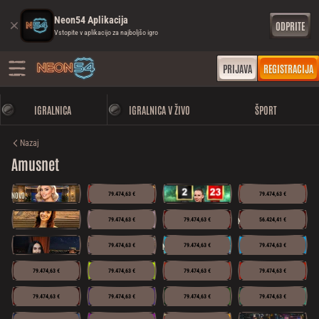
Neon54 Aplikacija
ODPRITE
Vstopite v aplikacijo za najboljšo igro
PRIJAVA
REGISTRACIJA
IGRALNICA
IGRALNICA V ŽIVO
ŠPORT
Nazaj
Amusnet
NOVO
79.474,63 €
79.474,63 €
NOVO
79.474,63 €
79.474,63 €
56.424,41 €
NOVO
79.474,63 €
79.474,63 €
79.474,63 €
79.474,63 €
79.474,63 €
79.474,63 €
79.474,63 €
79.474,63 €
79.474,63 €
79.474,63 €
79.474,63 €