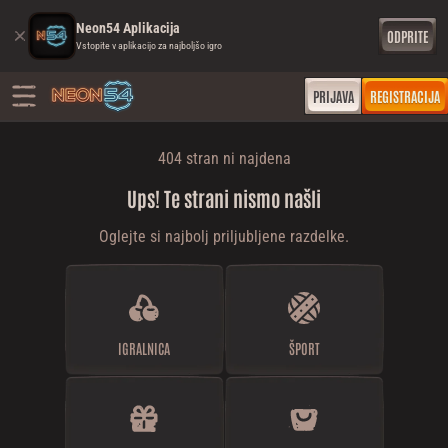
Neon54 Aplikacija
ODPRITE
Vstopite v aplikacijo za najboljšo igro
PRIJAVA
REGISTRACIJA
404 stran ni najdena
Ups! Te strani nismo našli
Oglejte si najbolj priljubljene razdelke.
IGRALNICA
ŠPORT