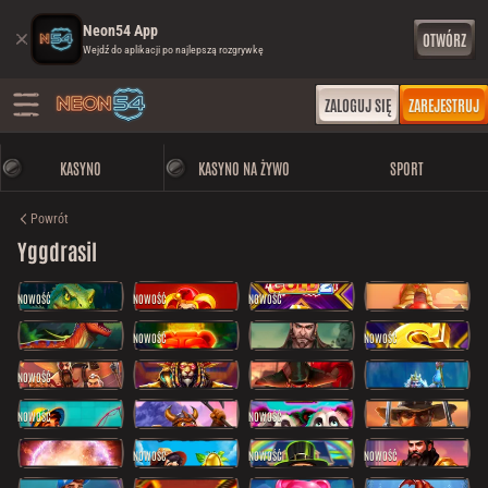
Neon54 App
OTWÓRZ
Wejdź do aplikacji po najlepszą rozgrywkę
ZALOGUJ SIĘ
ZAREJESTRUJ
KASYNO
KASYNO NA ŻYWO
SPORT
Powrót
Yggdrasil
NOWOŚĆ
NOWOŚĆ
NOWOŚĆ
NOWOŚĆ
NOWOŚĆ
NOWOŚĆ
NOWOŚĆ
NOWOŚĆ
NOWOŚĆ
NOWOŚĆ
NOWOŚĆ