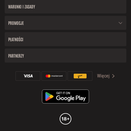
WARUNKI I ZASADY
PROMOCJE
PŁATNOŚCI
PARTNERZY
Więcej