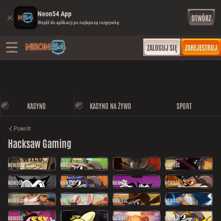
Neon54 App
OTWÓRZ
Wejdź do aplikacji po najlepszą rozgrywkę
ZALOGUJ SIĘ
ZAREJESTRUJ
KASYNO
KASYNO NA ŻYWO
SPORT
Powrót
Hacksaw Gaming
NOWOŚĆ
NOWOŚĆ
NOWOŚĆ
NOWOŚĆ
NOWOŚĆ
NOWOŚĆ
NOWOŚĆ
NOWOŚĆ
NOWOŚĆ
NOWOŚĆ
NOWOŚĆ
NOWOŚĆ
NOWOŚĆ
NOWOŚĆ