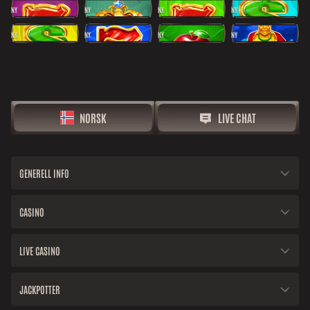
NY
NY
NY
NY
NY
NY
NY
NY
NORSK
LIVE CHAT
GENERELL INFO
CASINO
LIVE CASINO
JACKPOTTER