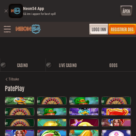
Neon54 App
ÅPEN
Gå inn i appen for best spill
LOGG INN
REGISTRER DEG
CASINO
LIVE CASINO
ODDS
Tilbake
PatePlay
NY
NY
NY
NY
NY
NY
NY
NY
NY
NY
NY
NY
NY
NY