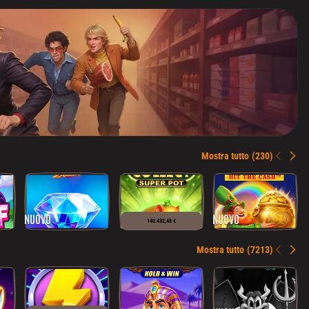
Mostra tutto
(230)
GIOCA
GIOCA
GIOCA
NUOVO
NUOVO
140.432,48 €
Mostra tutto
(7213)
GIOCA
GIOCA
GIOCA