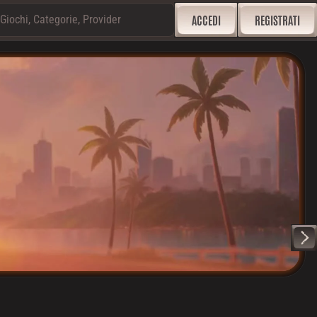
Giochi, Categorie, Provider
ACCEDI
REGISTRATI