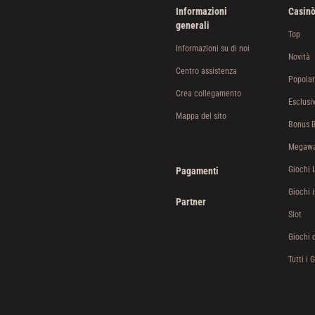
Informazioni
Casin
generali
Giochi d
Top
Informazioni su di noi
Su Neon54 C
Novità
Centro assistenza
migliori sl
Popolar
altissima q
Crea collegamento
Esclusiv
Mappa del sito
Oltre ad a
Bonus 
volta entr
Megawa
popolari, d
Giochi 
Pagamenti
Giochi da 
Giochi 
Slot on
Partner
Slot
Slot M
Acquis
Giochi 
Megaw
Tutti i 
Giochi
Giochi
Vuoi prova