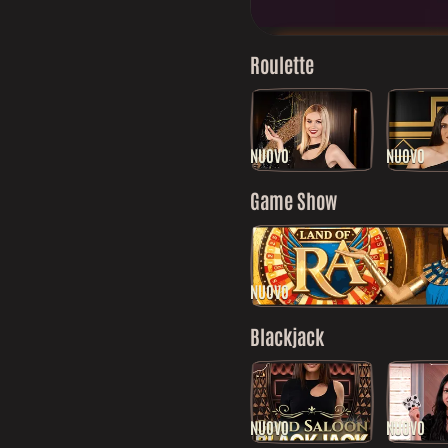
Roulette
GIOCA
GI
NUOVO
NUOVO
Game Show
GIOCA
NUOVO
Blackjack
GIOCA
GI
NUOVO
NUOVO