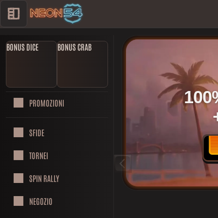
BONUS DICE
BONUS CRAB
100
PROMOZIONI
SFIDE
TORNEI
SPIN RALLY
NEGOZIO