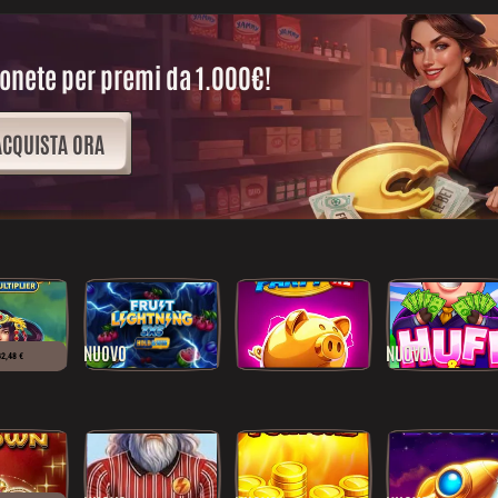
onete per premi da 1.000€!
ACQUISTA ORA
OCA
GIOCA
GIOCA
GIOCA
NUOVO
NUOVO
32,48 €
OCA
GIOCA
GIOCA
GIOCA