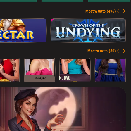
Mostra tutto
(496)
GIOCA
GIOCA
Mostra tutto
(50)
GIOCA
GIOCA
GIOCA
GIOCA
NUOVO
140.432,48 €