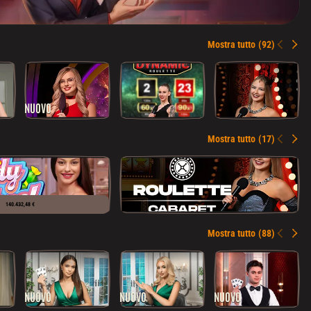
Mostra tutto
(92)
GIOCA
GIOCA
GIOCA
NUOVO
Mostra tutto
(17)
GIOCA
GIOCA
140.432,48 €
Mostra tutto
(88)
GIOCA
GIOCA
GIOCA
NUOVO
NUOVO
NUOVO