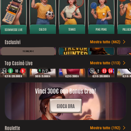
CALCIO
TENNIS
PING PONG
PALLAC
SCOMMESSE LIVE
Esclusivi
Mostra tutto
(662)
15.585,90 €
Top Casinò Live
Mostra tutto
(113)
24
0
10
9
2 / 7
28
2
23
34
NUOVO
0,1 €
- 20.000 €
50 €
- 5.000 €
0,2 €
- 500 €
0,1 €
- 20.000 €
0,1 €
- 
22
13
28
20
25
34
17
24
28
14
19
14
6
28
11
8
Vinci 300€ con Bonus Crab!
22
32
27
21
21
29
20
10
30
13
35
21
18
14
13
3
GIOCA ORA
Roulette
Mostra tutto
(192)