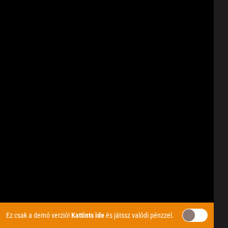
Ez csak a demó verzió!
Kattints ide
és játssz valódi pénzzel.