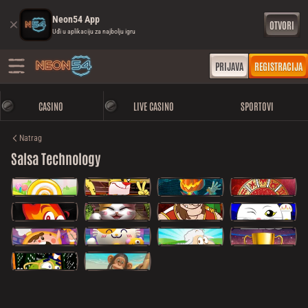
Neon54 App
OTVORI
Uđi u aplikaciju za najbolju igru
PRIJAVA
REGISTRACIJA
CASINO
LIVE CASINO
SPORTOVI
Natrag
Salsa Technology