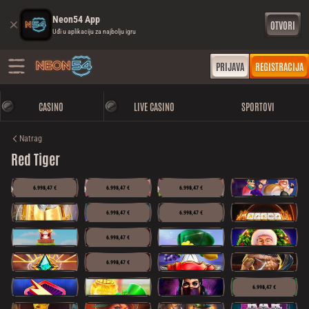
Neon54 App
OTVORI
Uđi u aplikaciju za najbolju igru
PRIJAVA
REGISTRACIJA
CASINO
LIVE CASINO
SPORTOVI
Natrag
Red Tiger
NOVO
NOVO
NOVO
6.998,47 €
6.998,47 €
6.998,47 €
6.998,47 €
6.998,47 €
6.998,47 €
6.998,47 €
6.998,47 €