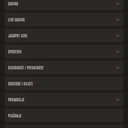
CASINO
LIVE CASINO
JACKPOT IGRE
SPORTOVI
SIGURNOST I PRIVATNOST
ODREDBE I UVJETI
PROMOCIJE
PLAĆANJE