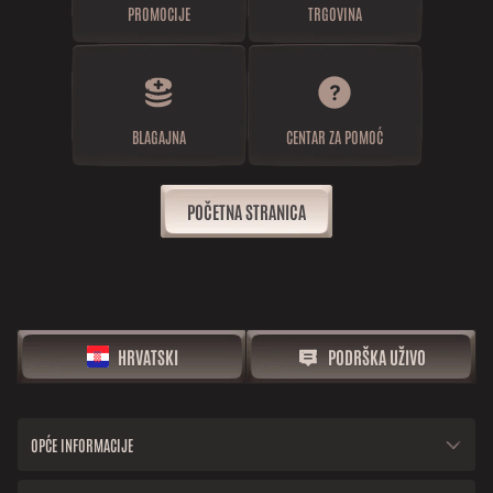
PROMOCIJE
TRGOVINA
BLAGAJNA
CENTAR ZA POMOĆ
POČETNA STRANICA
HRVATSKI
PODRŠKA UŽIVO
OPĆE INFORMACIJE