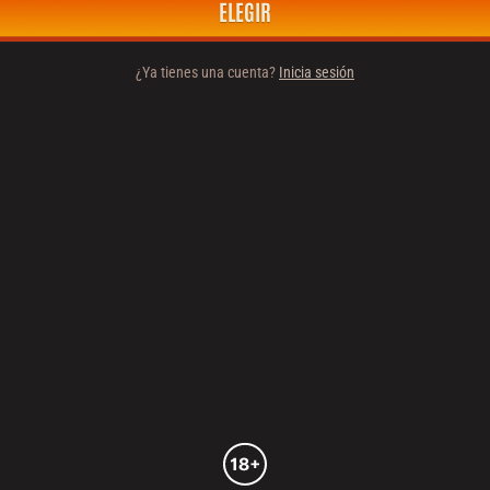
ELEGIR
¿Ya tienes una cuenta?
Inicia sesión