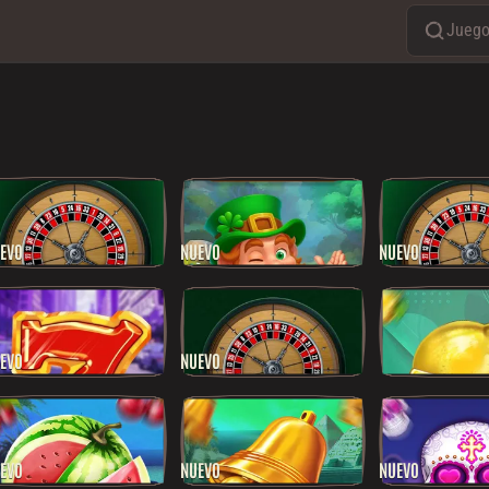
Juego
JUGAR
JUGAR
JUGA
EVO
NUEVO
NUEVO
JUGAR
JUGAR
JUGA
EVO
NUEVO
JUGAR
JUGAR
JUGA
EVO
NUEVO
NUEVO