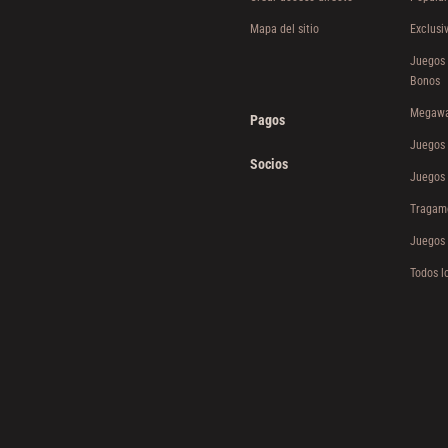
Mapa del sitio
Exclusi
Juegos
Bonos
Megawa
Pagos
Juegos 
Socios
Juegos 
Tragam
Juegos
Todos l