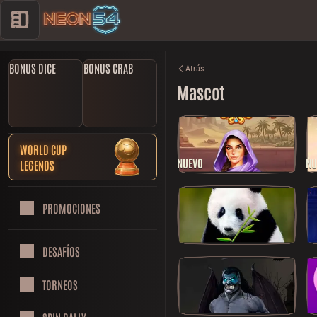
BONUS DICE
BONUS CRAB
Atrás
Mascot
JUGAR
WORLD CUP
NUEVO
NU
LEGENDS
JUGAR
PROMOCIONES
DESAFÍOS
JUGAR
TORNEOS