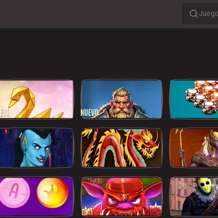
Juego
JUGAR
JUGAR
JUGA
EVO
NUEVO
JUGAR
JUGAR
JUGA
JUGAR
JUGAR
JUGA