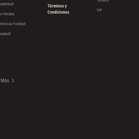
Torneos
asketball
Términos y
VIP
Condiciones
ce Hockey
merican Football
aseball
Más