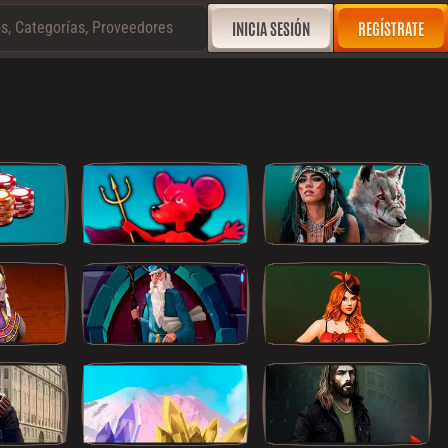
s, Categorías, Proveedores
INICIA SESIÓN
REGÍSTRATE
R
JUGAR
JUGAR
R
JUGAR
JUGAR
R
JUGAR
JUGAR