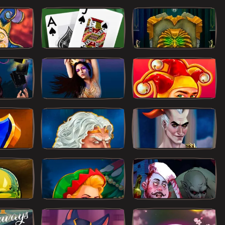
R
JUGAR
JUGAR
R
JUGAR
JUGAR
R
JUGAR
JUGAR
R
JUGAR
JUGAR
R
JUGAR
JUGAR