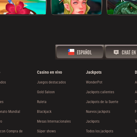
ESPAÑOL
CHAT EN 
o
Casino en vivo
Jackpots
D
ados
Juegos destacados
WonderPot
A
Gold Saloon
Jackpots calientes
A
es
Ruleta
Jackpots de la Suerte
D
nato Mundial
Blackjack
Nuevos jackpots
F
vo
Mesas Internacionales
Jackpots
T
 con Compra de
Súper shows
Todos los jackpots
T