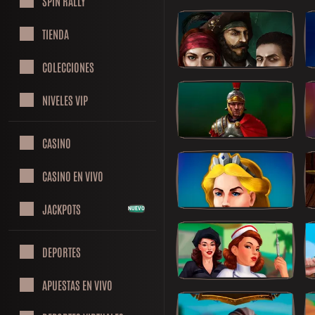
SPIN RALLY
JUGAR
TIENDA
COLECCIONES
JUGAR
NIVELES VIP
CASINO
JUGAR
CASINO EN VIVO
JACKPOTS
NUEVO
JUGAR
DEPORTES
APUESTAS EN VIVO
JUGAR