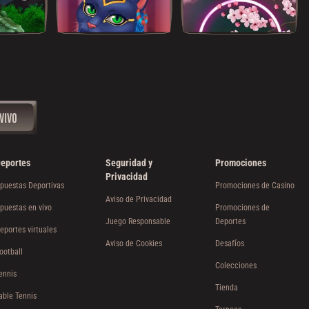
VIVO
eportes
Seguridad y
Promociones
Privacidad
puestas Deportivas
Promociones de Casino
Aviso de Privacidad
puestas en vivo
Promociones de
Juego Responsable
Deportes
eportes virtuales
Aviso de Cookies
Desafíos
ootball
Colecciones
ennis
Tienda
able Tennis