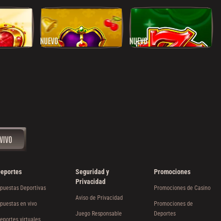
R
JUGAR
JUGAR
NUEVO
NUEVO
VIVO
eportes
Seguridad y
Promociones
Privacidad
puestas Deportivas
Promociones de Casino
Aviso de Privacidad
puestas en vivo
Promociones de
Juego Responsable
Deportes
eportes virtuales