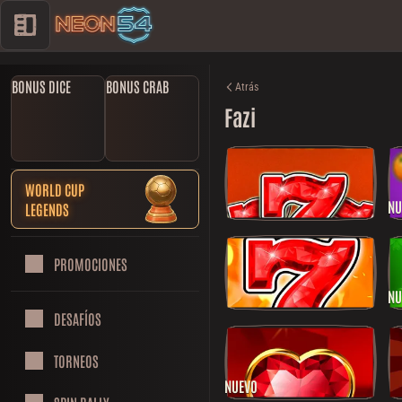
BONUS DICE
BONUS CRAB
Atrás
Fazi
JUGAR
WORLD CUP
NU
LEGENDS
JUGAR
PROMOCIONES
NU
DESAFÍOS
JUGAR
TORNEOS
NUEVO