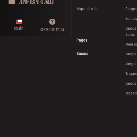
DEPORTES VIRTUALES
Mapa del sitio
Campeo
Exclusi
ESPAÑOL
Juegos
CENTRO DE AYUDA
Bonos
Pagos
Megawa
Socios
Juegos 
Juegos 
Tragam
Juegos
Todos l