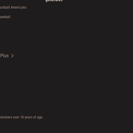
ootball Americano
aseball
Plus
stomers over 18 years of age.