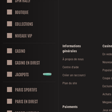
SPIN RALLY
BOUTIQUE
COLLECTIONS
NIVEAUX VIP
Informations
Casin
CASINO
générales
En vede
À propos de nous
CASINO EN DIRECT
Nouvea
Centre d'aide
Populai
JACKPOTS
NOUVEAU
Créer un raccourci
Coupe 
Plan du site
Exclusiv
PARIS SPORTIFS
Achats 
PARIS EN DIRECT
Megawa
Paiements
Jeux en