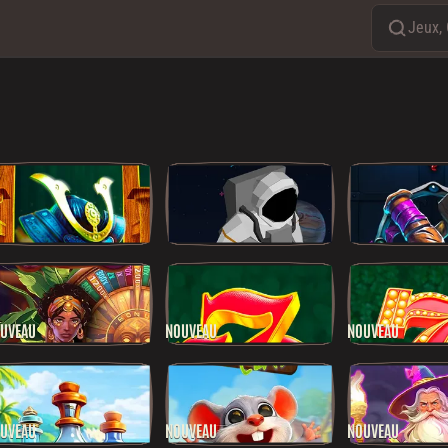
Jeux, 
JOUER
JOUER
JOUE
JOUER
JOUER
JOUE
UVEAU
NOUVEAU
NOUVEAU
JOUER
JOUER
JOUE
UVEAU
NOUVEAU
NOUVEAU