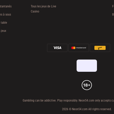
stantanés
Tous les jeux de Live
F
Casino
s à sous
B
 table
 jeux
Gambling can be addictive. Play responsibly. Neon54.com only accepts cu
2026 © Neon54.com All rights reserved.